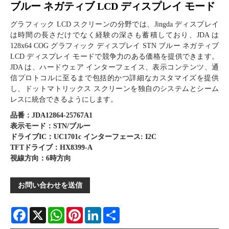
ブルー ネガティブ LCD ディスプレイ モード
グラフィック LCD スクリーンの分野では、Jingda ディスプレイ
は時間の長さだけでなく経験の深さも蓄積しており、JDA は
128x64 COG グラフィック ディスプレイ STN ブルー ネガティブ
LCD ディスプレイ モードで競争力のある価格を提供できます。
JDA は、ハードウェア インターフェイス、表示コンテンツ、通
信プロトコルに至るまで包括的かつ詳細なカスタマイズを提供
し、ドットマトリックス スクリーンを独自のシステムとシーム
レスに統合できるようにします。
品番：JDA12864-25767A1
表示モード：STN/ブルー
ドライブIC：UC1701c インターフェース: I2C
TFTドライブ：HX8399-A
視線方向：6時方向
お問い合わせを送信
Facebook
X
WhatsApp
Pinterest
LinkedIn
Share