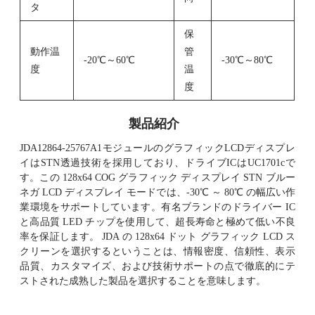
タ
保
動作温
管
-20℃～60℃
-30℃～80℃
度
温
度
製品紹介
JDA12864-25767A1モジュールのグラフィックLCDディスプレ
イはSTN透過技術を採用しており、ドライブICはUC1701cで
す。この 128x64 COG グラフィック ディスプレイ STN ブルー
ネガ LCD ディスプレイ モードでは、-30℃ ～ 80℃ の幅広い作
業環境をサポートしています。有名ブランドのドライバー IC
と高品質 LED チップを使用して、超長寿命と極めて低い不良
率を保証します。 JDA の 128x64 ドット グラフィック LCD ス
クリーンを選択するということは、情報密度、信頼性、表示
品質、カスタマイズ、および技術サポートの点で徹底的にテ
ストされた成熟した製品を選択することを意味します。