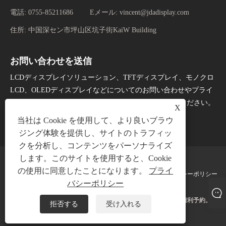
電話:
0755-85211686
Eメール:
vincent@jdadisplay.com
住所:
中国深セン市坪山区坑子街KaiW Building
お問い合わせを送信
LCDディスプレイソリューション、TFTディスプレイ、モノクロ
LCD、OLEDディスプレイなどについてのお問い合わせやプライ
スリストについては、24時間以内にメールをお知らせください。
X
当社は Cookie を使用して、より良いブラウ
今すぐお問い合わせ
ジング体験を提供し、サイトのトラフィッ
クを分析し、コンテンツをパーソナライズ
します。このサイトを使用すると、Cookie
の使用に同意したことになります。
プライ
Links
Sitemap
RSS
XML
プライバシーポリシー
バシーポリシー
著作権 © 2025 深セン京達ディスプレイ技術有限公司すべての権利予約。
拒否する
受け入れる