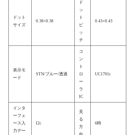
ド
ッ
ドット
ト
0.38×0.38
0.43×0.43
サイズ
ピ
ッ
チ
コ
ン
ト
表示モ
STN/ブルー/透過
ロ
UC1701c
ード
ー
ラ
IC
インタ
見
ーフェ
る
ース入
I2c
6時
方
力デー
向