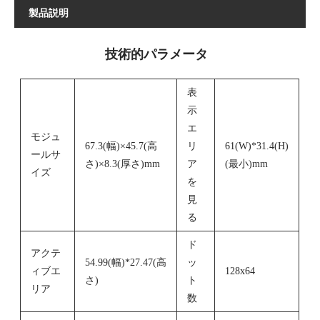
製品説明
技術的パラメータ
表
示
エ
モジュ
67.3(幅)×45.7(高
リ
61(W)*31.4(H)
ールサ
さ)×8.3(厚さ)mm
ア
(最小)mm
イズ
を
見
る
ド
アクテ
54.99(幅)*27.47(高
ッ
ィブエ
128x64
さ)
ト
リア
数