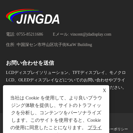
電話:
0755-85211686
Eメール:
vincent@jdadisplay.com
住所:
中国深セン市坪山区坑子街KaiW Building
お問い合わせを送信
LCDディスプレイソリューション、TFTディスプレイ、モノクロ
LCD、OLEDディスプレイなどについてのお問い合わせやプライ
スリストについては、24時間以内にメールをお知らせください。
X
当社は Cookie を使用して、より良いブラウ
今すぐお問い合わせ
ジング体験を提供し、サイトのトラフィッ
クを分析し、コンテンツをパーソナライズ
します。このサイトを使用すると、Cookie
の使用に同意したことになります。
プライ
Links
Sitemap
RSS
XML
プライバシーポリシー