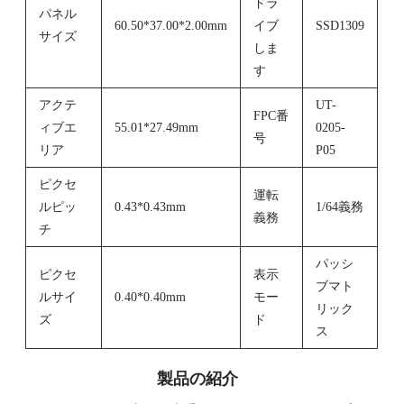
ドラ
パネル
60.50*37.00*2.00mm
イブ
SSD1309
サイズ
しま
す
アクテ
UT-
FPC番
ィブエ
55.01*27.49mm
0205-
号
リア
P05
ピクセ
運転
ルピッ
0.43*0.43mm
1/64義務
義務
チ
パッシ
ピクセ
表示
ブマト
ルサイ
0.40*0.40mm
モー
リック
ズ
ド
ス
製品の紹介