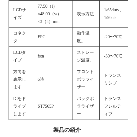
77.50（l）
LCDサ
1/65duty、
×48.00（w）
表示方法
イズ
1/9bais
×3（h）mm
コネク
動作温
FPC
-20〜70℃
タ
度。
LCDタ
ストレー
fstn
-30〜70℃
イプ
ジ温度。
方向を
フロント
トランス
表示し
6時
ポラライ
ミシブ
ます
ザー
ICをド
バックポ
トランス
ライブ
ST7565P
ラライザ
フレルテ
します
ー
ィブ
製品の紹介