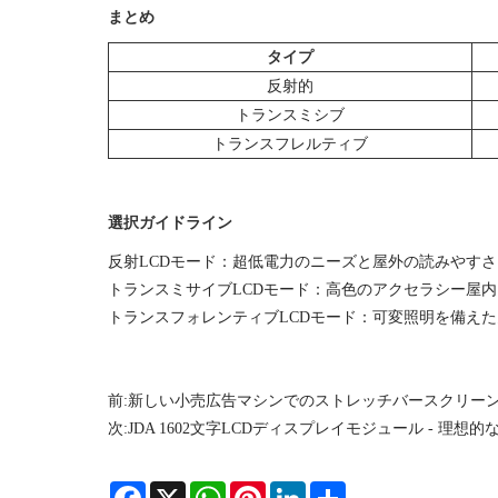
まとめ
タイプ
反射的
トランスミシブ
トランスフレルティブ
選択ガイドライン
反射LCDモード：超低電力のニーズと屋外の読みやす
トランスミサイブLCDモード：高色のアクセラシー屋
トランスフォレンティブLCDモード：可変照明を備え
前:
新しい小売広告マシンでのストレッチバースクリー
次:
JDA 1602文字LCDディスプレイモジュール - 理想
Facebook
X
WhatsApp
Pinterest
LinkedIn
Share