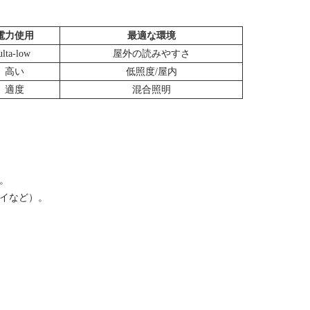
電力使用
最適な環境
ulta-low
屋外の読みやすさ
高い
低照度/屋内
適度
混合照明
。
レイなど）。