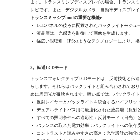
ます。トランスミシブディスプレイの場合、トランスミ
レビです。また、デジタルカメラ、自動車ディスプレイ
トランスミッシブmodの重要な機能
e
LCDパネルの後ろに配置されたバックライトモジュ
液晶層は、光感染を制御して画像を生成します。
幅広い視聴角：IPSのようなテクノロジーにより、
3。転送LCDモード
トランスフォレクティブLCDモードは、反射技術と伝
らします。それらはバックライトと組み合わされており
めに周囲光が反映されます。暗い点では、バックライト
反射レイヤーとバックライトを統合するハイブリッ
デュアルライトパス用に最適化された液晶層（反射
すべての照明条件への適応性：反射モード（日光）
バランスの取れた電力効率：バックライトへの依存
コントラストと読みやすさの高さ：光学設計の強化