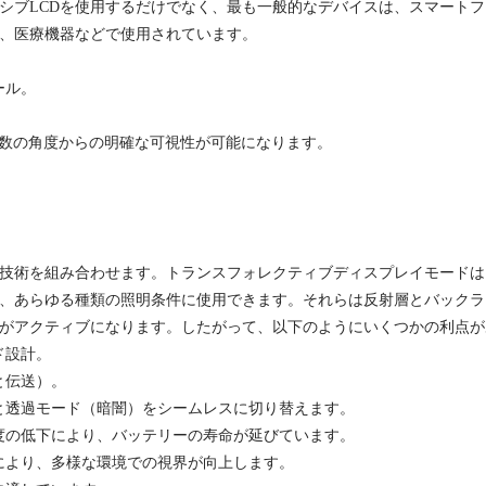
シブLCDを使用するだけでなく、最も一般的なデバイスは、スマート
、医療機器などで使用されています。
ール。
複数の角度からの明確な可視性が可能になります。
達技術を組み合わせます。トランスフォレクティブディスプレイモード
、あらゆる種類の照明条件に使用できます。それらは反射層とバックラ
がアクティブになります。したがって、以下のようにいくつかの利点が
ド設計。
と伝送）。
と透過モード（暗闇）をシームレスに切り替えます。
度の低下により、バッテリーの寿命が延びています。
により、多様な環境での視界が向上します。