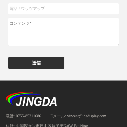
送信
電話:
0755-85211686
Eメール:
vincent@jdadisplay.com
住所:
中国深セン市坪山区坑子街KaiW Building